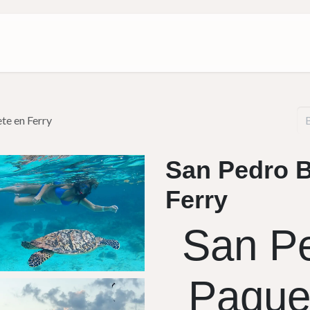
Paquetes
Sobre nosotros
te en Ferry
San Pedro B
Ferry
San Pe
Paque