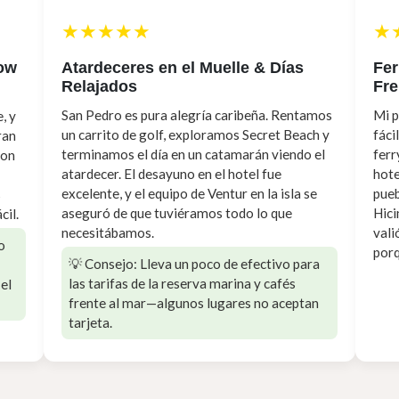
★★★★★
★
Wow
Atardeceres en el Muelle & Días
Fer
Relajados
Fre
San Pedro es pura alegría caribeña. Rentamos
Mi p
, y
un carrito de golf, exploramos Secret Beach y
fáci
ran
terminamos el día en un catamarán viendo el
ferr
ron
atardecer. El desayuno en el hotel fue
hote
excelente, y el equipo de Ventur en la isla se
pueb
s
aseguró de que tuviéramos todo lo que
Hici
cil.
necesitábamos.
vali
o
por
💡 Consejo: Lleva un poco de efectivo para
las tarifas de la reserva marina y cafés
el
frente al mar—algunos lugares no aceptan
tarjeta.