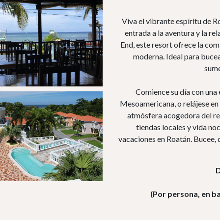
Viva el vibrante espíritu de 
entrada a la aventura y la r
End, este resort ofrece la co
moderna. Ideal para bucea
sumer
Comience su día con una 
Mesoamericana, o relájese en l
atmósfera acogedora del res
tiendas locales y vida noc
vacaciones en Roatán. Bucee, 
D
(Por persona, en b