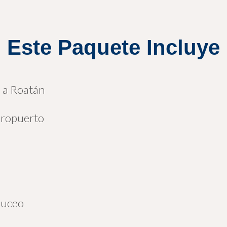
Este Paquete Incluye
a a Roatán
Aeropuerto
 buceo