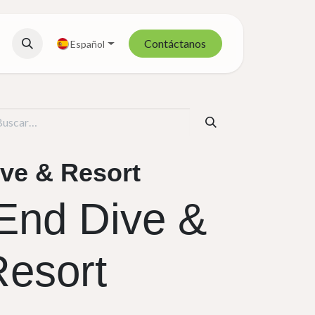
Contáctanos
Español
ve & Resort
End Dive &
Resort