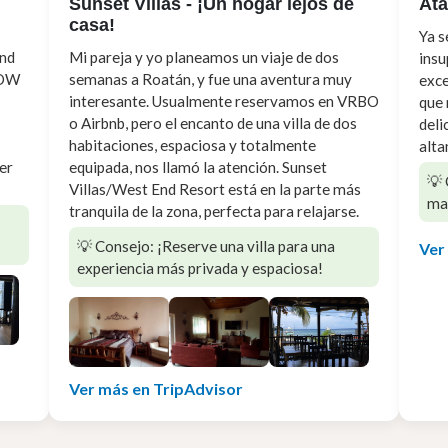
Sunset Villas - ¡Un hogar lejos de
Ata
casa!
Ya s
End
Mi pareja y yo planeamos un viaje de dos
insu
AOW
semanas a Roatán, y fue una aventura muy
exce
interesante. Usualmente reservamos en VRBO
que 
o Airbnb, pero el encanto de una villa de dos
deli
habitaciones, espaciosa y totalmente
alt
er
equipada, nos llamó la atención. Sunset
💡 
Villas/West End Resort está en la parte más
mar
tranquila de la zona, perfecta para relajarse.
💡 Consejo: ¡Reserve una villa para una
Ver
experiencia más privada y espaciosa!
Ver más en TripAdvisor