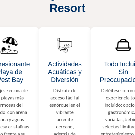
Resort
resionante
Actividades
Todo Inclu
laya de
Acuáticas y
Sin
est Bay
Diversión
Preocupaci
jese en una de
Disfrute de
Deléitese con nu
s playas más
acceso fácil al
experiencia t
rmosas del
esnórquel en el
incluido: opci
do, con arena
vibrante
gastronómic
anca y aguas
arrecife
variadas, bebi
esa cristalinas
cercano,
selectas ilimita
to frente a su
además de
entretenimiento,