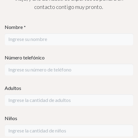
Viva la magia del Caribe en un resort
con encanto pirata, excelente
gastronomía y la atención cálida que
caracteriza a Roatán.
📩 Contáctenos por WhatsApp
Planifiquemos tu
v
iaje
Nos encantaría ayudarte a organizar tu viaje perfecto.
Por favor completa el formulario con los detalles de tu
viaje, y uno de nuestros expertos se pondrá en