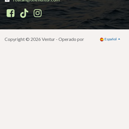
Con más de 18 años de trayectoria, en
VENTUR
somos un
TTOO y DMC especializado en Honduras, Guatemala y
Belice. Nos hemos consolidado como el aliado ideal para
agencias de viaje que buscan experiencia, respaldo y
acompañamiento en cada operación. Nuestro compromiso es
brindar soluciones confiables que fortalezcan la relación con
sus pasajeros y garanticen experiencias inolvidables.
VENTUR
13 Calle 2-60, Zona 10, Edificio Topacio Azul,
Oficina 1304, Nivel 13, Cdad. de Guatemala 01010,
Guatemala
+502 3052-1566
+502 2295-7428
+502 2295-7429
roatan@televentur.com