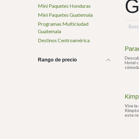
G
Mini Paquetes Honduras
Mini Paquetes Guatemala
Programas Multiciudad
Guatemala
Destinos Centroamérica
Para
Descubr
Rango de precio
Hotel c
cómodas
acuáti
hará se
Kimp
Vive la
Kimpto
este re
interna
una esc