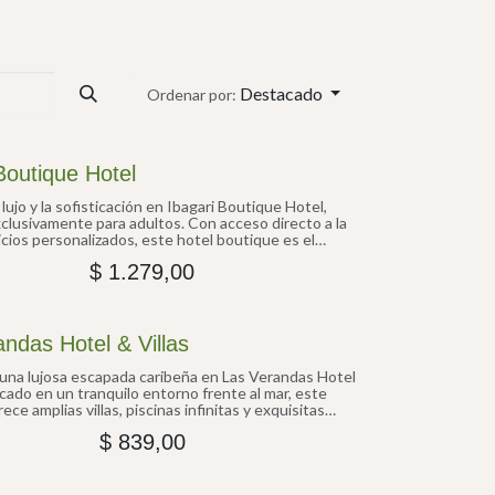
Destacado
Ordenar por:
Boutique Hotel
 lujo y la sofisticación en Ibagari Boutique Hotel,
clusivamente para adultos. Con acceso directo a la
icios personalizados, este hotel boutique es el
ecto para relajarte, deleitarte con alta gastronomía y
$
1.279,00
periencia inolvidable.
ndas Hotel & Villas
 una lujosa escapada caribeña en Las Verandas Hotel
icado en un tranquilo entorno frente al mar, este
rece amplias villas, piscinas infinitas y exquisitas
stronómicas. Perfecto para viajeros que buscan
$
839,00
stilo y relajación.