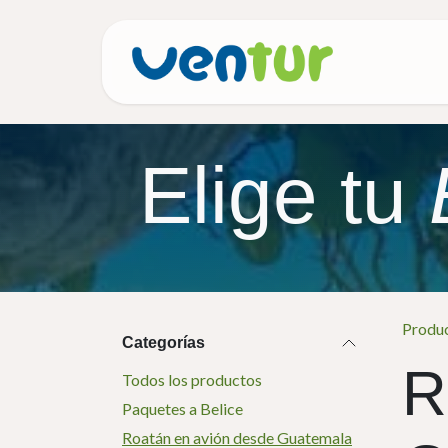
Ir al contenido
Inicio
Elige tu
Produ
Categorías
R
Todos los productos
Paquetes a Belice
Roatán en avión desde Guatemala