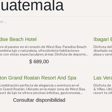
uatemala
dise Beach Hotel
Ibagari 
e el paraíso en el corazón de West Bay. Paradise Beach
Disfruta del
ombina lujo y naturaleza, ofreciéndote habitaciones
diseñado ex
 con vistas espectaculares al mar. Disfruta de deportes
playa y serv
cos, gastronomía gourmet y un ambiente acogedor que te
destino perf
$
689,00
ntir como en casa.
vivir una ex
ton Grand Roatan Resort And Spa
Las Vera
 combinación perfecta de elegancia y aventura en el
Disfruta de
n Grand Roatán. Ubicado en la mejor zona de West Bay,
& Villas. Ub
sort de lujo te ofrece piscinas infinitas, gastronomía
resort te of
cional y acceso directo a playas espectaculares. Ideal para
opciones ga
Consultar disponibilidad
apada de ensueño en el Caribe.
comodidad, e