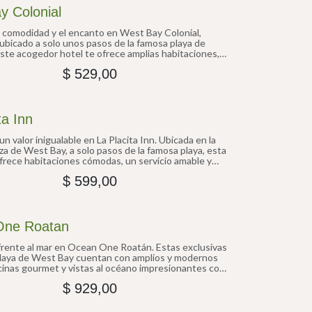
y Colonial
 comodidad y el encanto en West Bay Colonial,
ubicado a solo unos pasos de la famosa playa de
ste acogedor hotel te ofrece amplias habitaciones,
e área de piscina y fácil acceso a vibrantes
$
529,00
 y tiendas locales. Perfecto para parejas y familias
un refugio tranquilo con acceso conveniente a la
e belleza natural y a las maravillas submarinas de
ta Inn
un valor inigualable en La Placita Inn. Ubicada en la
aza de West Bay, a solo pasos de la famosa playa, esta
frece habitaciones cómodas, un servicio amable y
ario. Perfecta para viajeros que buscan una ubicación
$
599,00
a y una estadía acogedora.
One Roatan
o frente al mar en Ocean One Roatán. Estas exclusivas
a playa de West Bay cuentan con amplios y modernos
cinas gourmet y vistas al océano impresionantes con
to a la playa. Ideales para familias o grupos que
$
929,00
escapada isleña de alto nivel.