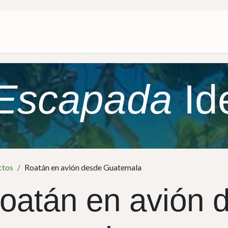
Paquetes
Sobre nosotros
Escapada
Id
ctos
Roatán en avión desde Guatemala
oatán en avión 