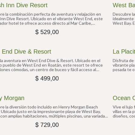
sh Inn Dive Resort
West Ba
e la combinación perfecta de aventura y relajación en
Descubre la
Inn Dive Resort. Ubicado en el vibrante West End, este
idealmente 
dor hotel te ofrece acceso directo al Mar Caribe,
West Bay. E
ncias de buceo profesionales y un ambiente acogedor.
una relajant
$
529,00
ara buceadores y viajeros que quieren explorar Roatán.
restaurantes
que buscan 
impresionant
Roatán.
 End Dive & Resort
La Placi
la aventura en West End Dive & Resort. Ubicado en el
Disfruta de 
 pueblo de West End en Roatán, este resort te ofrece
vibrante pl
iones cómodas, un centro de buceo y fácil acceso al
posada te o
 local. Perfecto para buceadores y exploradores que
desayuno di
$
499,00
sumergirse en la vida isleña.
privilegiad
y Morgan
Ocean 
e la diversión todo incluido en Henry Morgan Beach
Vive el luj
 Ubicado justo en la impresionante playa de West Bay,
villas en l
con amplias habitaciones, múltiples piscinas, una variada
diseños, co
gastronómica y entretenimiento en vivo. Perfecto para
acceso direc
$
729,00
s y parejas que buscan una vibrante escapada frente al
buscan una 