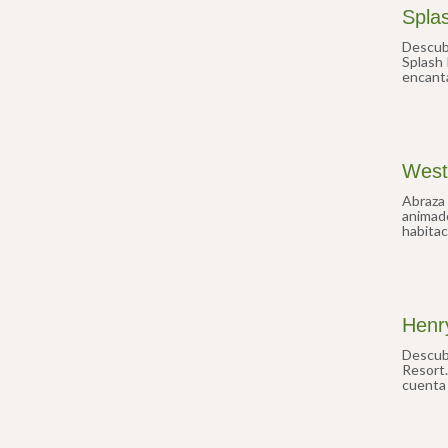
Spla
Descubr
Splash 
encanta
experie
Ideal p
West
Abraza 
animado
habitac
encanto
desean 
Henr
Descubr
Resort.
cuenta 
oferta 
familia
mar.